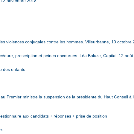
s. 12 novembre 2018
 les violences conjugales contre les hommes. Villeurbanne, 10 octobre
cédure, prescription et peines encourues. Léa Boluze, Capital, 12 aoû
e des enfants
 Premier ministre la suspension de la présidente du Haut Conseil à l’
uestionnaire aux candidats + réponses + prise de position
es