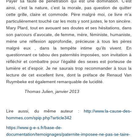
Payer sa faute de pénétration qui est une domination. C’est
ainsi, c’est la nature, c’est la morale, pas question de quitter
cette grille, claire et commode. Père malgré moi, ce livre m’a
particulièrement touché car les mots y sont justes, le ton sincère.
Mary Plard, tout en avouant ses doutes et ses hésitations, dans
son parcours d’avocate, de femme, mère, féministe, humaniste,
mène une réflexion approfondie, précieuse à tous les pères
malgré eux , dans la tempête intime qu’ils vivent. En
questionnant ce tabou des paternités imposées, son invitation à
réfléchir et combattre pour l’égalité des sexes est porteuse de
lumière et d’espoir. Je ne saurais trop recommander à tous la
lecture de cet excellent livre, dont la préface de Renaud Van
Ruymbeke est également remarquable de lucidité.
Thomas Julien, janvier 2013
Lire aussi, du même auteur :
http://www.la-cause-des-
hommes.com/spip.php?article342
https://www.g-e-s.fr/base-de-
documentation/temoignages/paternite-imposee-ne-pas-se-taire-