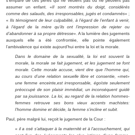
s’empare de ces pères qui ne veulent pas ou ne peuvent pas
assumer un enfant. «
Il sont montrés du doigt, considérés
comme des salauds, des irresponsables, jugés et condamnés
» ;
«
Ils témoignent de leur culpabilité, à l’égard de l’enfant à venir,
à l’égard de la mère qu’ils ont l’impression de rejeter ou
d’abandonner à sa propre détresse
». A la lumière des jugements
auxquels elle a été confrontée, elle pointe également
l’ambivalence qui existe aujourd’hui entre la loi et la morale.
Dans le domaine de la sexualité, la loi est souvent la
morale, la morale se fait jugement, et les jugement se font
morale. Cette morale accuse, vient dire que l’homme qui,
au cours d’une relation sexuelle libre et consentie, «met»
une femme enceinte,est irresponsable, égoïste seulement
préoccupé de son plaisir immédiat, un inconséquent guidé
par sa jouissance. La loi, au regard de la relation hommes-
femmes retrouve ses bons vieux accents machistes:
l’homme domine et décide, la femme s’incline et subit
.
Paul, père malgré lui, reçoit le jugement de la Cour :
«
il a osé s’attaquer à la maternité et à l’accouchement, qui