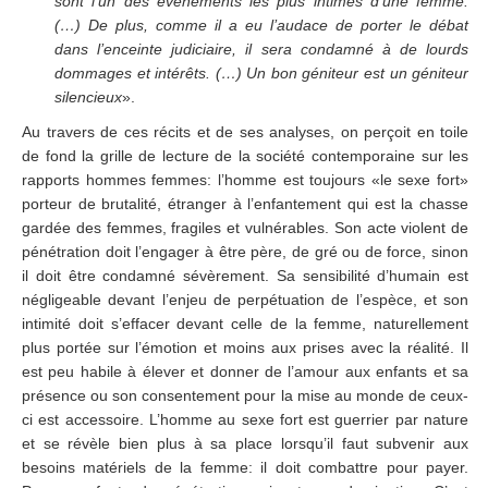
sont l’un des événements les plus intimes d’une femme.
(…) De plus, comme il a eu l’audace de porter le débat
dans l’enceinte judiciaire, il sera condamné à de lourds
dommages et intérêts. (…) Un bon géniteur est un géniteur
silencieux
».
Au travers de ces récits et de ses analyses, on perçoit en toile
de fond la grille de lecture de la société contemporaine sur les
rapports hommes femmes: l’homme est toujours «le sexe fort»
porteur de brutalité, étranger à l’enfantement qui est la chasse
gardée des femmes, fragiles et vulnérables. Son acte violent de
pénétration doit l’engager à être père, de gré ou de force, sinon
il doit être condamné sévèrement. Sa sensibilité d’humain est
négligeable devant l’enjeu de perpétuation de l’espèce, et son
intimité doit s’effacer devant celle de la femme, naturellement
plus portée sur l’émotion et moins aux prises avec la réalité. Il
est peu habile à élever et donner de l’amour aux enfants et sa
présence ou son consentement pour la mise au monde de ceux-
ci est accessoire. L’homme au sexe fort est guerrier par nature
et se révèle bien plus à sa place lorsqu’il faut subvenir aux
besoins matériels de la femme: il doit combattre pour payer.