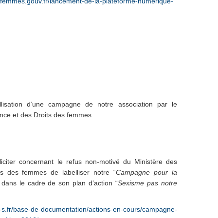
esfemmes.gouv.fr/lancement-de-la-plateforme-numerique-
llisation d’une campagne de notre association par le
fance et des Droits des femmes
citer concernant le refus non-motivé du Ministère des
ts des femmes de labelliser notre “
Campagne pour la
 dans le cadre de son plan d’action “
Sexisme pas notre
e-s.fr/base-de-documentation/actions-en-cours/campagne-