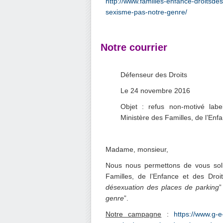
http://www.familles-enfance-droitsd
sexisme-pas-notre-genre/
.
Notre courrier
.
Défenseur des Droits
Le 24 novembre 2016
Objet : refus non-motivé labe
Ministère des Familles, de l’En
.
Madame, monsieur,
Nous nous permettons de vous solli
Familles, de l’Enfance et des Droi
désexuation des places de parking
”
genre
”.
Notre campagne
:
https://www.g-