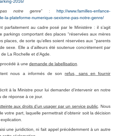
arking-2016/
pas notre genre
” :
http://www.familles-enfance-
de-la-plateforme-numerique-sexisme-pas-notre-genre/
parfaitement au cadre posé par le Ministère : il s’agit
 de parkings comportant des places “réservées aux mères
es places, de sorte qu’elles soient réservées aux “parents
 de sexe. Elle a d’ailleurs été soutenue concrètement par
 de La Rochelle et d’Agde.
 procédé à une
demande de labellisation
.
étent nous a informés de son
refus, sans en fournir
rit à la Ministre pour lui demander d’intervenir en notre
u de réponse à ce jour.
atteinte aux droits d’un usager par un service public
. Nous
 votre part, laquelle permettrait d’obtenir soit la décision
explication.
isi une juridiction, ni fait appel précédemment à un autre