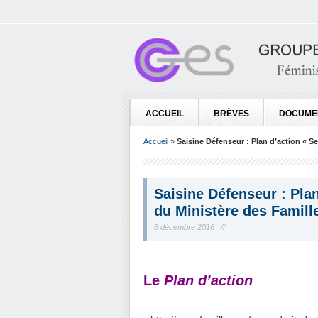
ACCUEIL
BRÈVES
DOCUME
Accueil
»
Saisine Défenseur : Plan d’action « S
Saisine Défenseur : Pla
du Ministère des Famill
8 décembre 2016 //
.
Le
Plan d’action
.