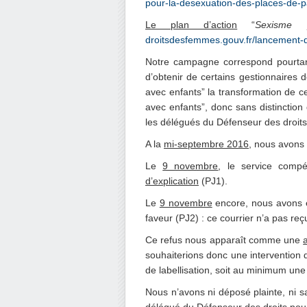
pour-la-desexuation-des-places-de-p
Le plan d’action
“
Sexisme 
droitsdesfemmes.gouv.fr/lancement-
Notre campagne correspond pourtant 
d’obtenir de certains gestionnaires
avec enfants” la transformation de c
avec enfants”, donc sans distinction
les délégués du Défenseur des droits
A la
mi-septembre 2016
, nous avons
Le
9 novembre
, le service comp
d’explication
(PJ1).
Le
9 novembre
encore, nous avons éc
faveur (PJ2) : ce courrier n’a pas reç
Ce refus nous apparaît comme une
souhaiterions donc une intervention de
de labellisation, soit au minimum une 
Nous n’avons ni déposé plainte, ni sa