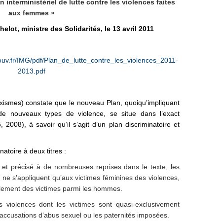
nterministériel de lutte contre les violences faites
aux femmes »
lot, ministre des Solidarités, le 13 avril 2011
ouv.fr/IMG/pdf/Plan_de_lutte_contre_les_violences_2011-
2013.pdf
ismes) constate que le nouveau Plan, quoiqu’impliquant
 de nouveaux types de violence, se situe dans l’exact
008), à savoir qu’il s’agit d’un plan discriminatoire et
atoire à deux titres :
 et précisé à de nombreuses reprises dans le texte, les
 ne s’appliquent qu’aux victimes féminines des violences,
alement des victimes parmi les hommes.
es violences dont les victimes sont quasi-exclusivement
ccusations d’abus sexuel ou les paternités imposées.