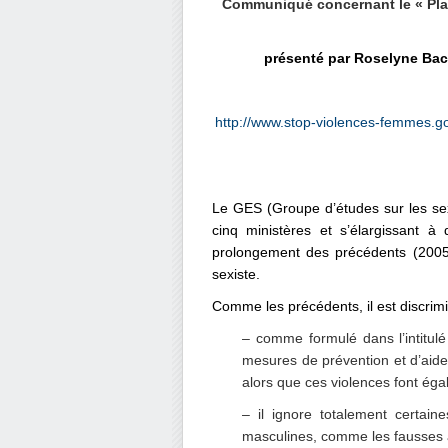
Communiqué concernant le « Plan i
présenté par Roselyne Bache
http://www.stop-violences-femmes.g
Le GES (Groupe d’études sur les sex
cinq ministères et s’élargissant à
prolongement des précédents (2005, 2
sexiste.
Comme les précédents, il est discrimin
– comme formulé dans l’intitulé
mesures de prévention et d’aide
alors que ces violences font ég
– il ignore totalement certain
masculines, comme les fausses a