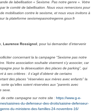
nde de labellisation « Sexisme. Pas notre genre ». Votre
e par le comité de labellisation. Nous vous remercions pour
 de mobilisation contre le sexisme, et nous vous invitons à
s sur la plateforme sexismepasnotregenre.gouv.fr
e,
Laurence Rossignol
, pour lui demander d’intervenir
lliciter concernant la la campagne “Sexisme pas notre
ère. Notre association souhaite vivement s’y associer, car
pagne pour la désexuation des places de parking”, qui
à ses critères : il s’agit d’obtenir de certains
rtant des places “réservées aux mères avec enfants” la
 sorte qu’elles soient réservées aux “parents avec
de sexe.
 de cette campagne sur notre site :
https://www.g-e-
ines/saisines-du-defenseur-des-droits/saisine-defenseur-
-genre-du-ministere-des-familles-24-novembre-16/