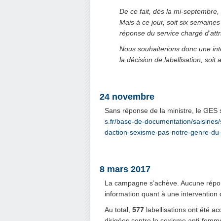
De ce fait, dès la mi-septembre
Mais à ce jour, soit six semaine
réponse du service chargé d’attri
Nous souhaiterions donc une inter
la décision de labellisation, soi
.
24 novembre
Sans réponse de la ministre, le GES s
s.fr/base-de-documentation/saisines/
daction-sexisme-pas-notre-genre-du-
.
8 mars 2017
La campagne s’achève. Aucune répon
information quant à une intervention 
Au total,
577
labellisations ont été 
dirigées contre le sexisme anti-fem