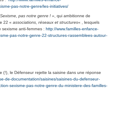
isme-pas-notre-genre/les-initiatives/
« Sexisme, pas notre genre ! »
, qui ambitionne de
de 22 «
associations, réseaux et structures
« , lesquels
e sexisme anti-femmes :
http://www.familles-enfance-
exisme-pas-notre-genre-22-structures-rassemblees-autour-
 (!), le Défenseur rejette la saisine dans une réponse
ase-de-documentation/saisines/saisines-du-defenseur-
ction-sexisme-pas-notre-genre-du-ministere-des-familles-