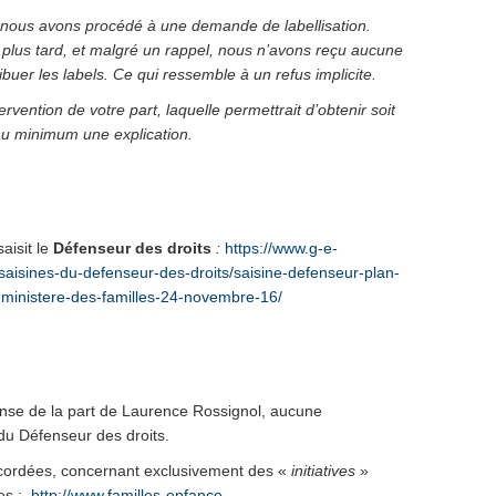
, nous avons procédé à une demande de labellisation.
s plus tard, et malgré un rappel, nous n’avons reçu aucune
buer les labels. Ce qui ressemble à un refus implicite.
vention de votre part, laquelle permettrait d’obtenir soit
t au minimum une explication.
aisit le
Défenseur des droits
:
https://www.g-e-
saisines-du-defenseur-des-droits/saisine-defenseur-plan-
ministere-des-familles-24-novembre-16/
se de la part de Laurence Rossignol, aucune
du Défenseur des droits.
accordées, concernant exclusivement des «
initiatives
»
mes :
http://www.familles-enfance-