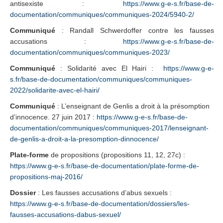
antisexiste :
https://www.g-e-s.fr/base-de-
documentation/communiques/communiques-2024/5940-2/
Communiqué
: Randall Schwerdoffer contre les fausses
accusations :
https://www.g-e-s.fr/base-de-
documentation/communiques/communiques-2023/
Communiqué
: Solidarité avec El Hairi :
https://www.g-e-
s.fr/base-de-documentation/communiques/communiques-
2022/solidarite-avec-el-hairi/
Communiqué
: L’enseignant de Genlis a droit à la présomption
d’innocence. 27 juin 2017 :
https://www.g-e-s.fr/base-de-
documentation/communiques/communiques-2017/lenseignant-
de-genlis-a-droit-a-la-presomption-dinnocence/
Plate-forme
de propositions (propositions 11, 12, 27c) :
https://www.g-e-s.fr/base-de-documentation/plate-forme-de-
propositions-maj-2016/
Dossier
: Les fausses accusations d’abus sexuels :
https://www.g-e-s.fr/base-de-documentation/dossiers/les-
fausses-accusations-dabus-sexuel/