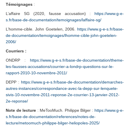
Témoignages
:
L’affaire SG (2020, fausse accusation) :
https://www.g-e-
s.fr/base-de-documentation/temoignages/laffaire-sg/
L’homme-cible. John Goetelen, 2006.
https://www.g-e-s.fr/base-
de-documentation/temoignages/lhomme-cible-john-goetelen-
2006/
Courriers :
ONDRP :
https://www.g-e-s.fr/base-de-documentation/theme-
les-fausses-accusations/courrier-a-londrp-questions-sur-le-
rapport-2010-10-novembre-2011/
DEPP :
https://www.g-e-s.fr/base-de-documentation/demarches-
autres-instances/correspondance-avec-la-depp-sur-lenquete-
sivis-10-novembre-2011-reponse-2e-courrier-13-janvier-2012-
2e-reponse/
Note de lecture
: MeTooMuch. Philippe Bilger :
https://www.g-e-
s.fr/base-de-documentation/references/notes-de-
lecture/metoomuch-philippe-bilger-heliopoles-2025/