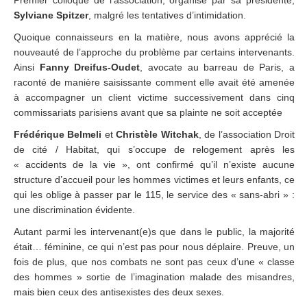
Premier colloque de l’association, organisé par sa présidente,
Sylviane Spitzer
, malgré les tentatives d’intimidation.
Quoique connaisseurs en la matière, nous avons apprécié la
nouveauté de l’approche du problème par certains intervenants.
Ainsi
Fanny Dreifus-Oudet
, avocate au barreau de Paris, a
raconté de manière saisissante comment elle avait été amenée
à accompagner un client victime successivement dans cinq
commissariats parisiens avant que sa plainte ne soit acceptée
Frédérique Belmeli
et
Christèle Witchak
, de l’association Droit
de cité / Habitat, qui s’occupe de relogement après les
« accidents de la vie », ont confirmé qu’il n’existe aucune
structure d’accueil pour les hommes victimes et leurs enfants, ce
qui les oblige à passer par le 115, le service des « sans-abri » :
une discrimination évidente.
Autant parmi les intervenant(e)s que dans le public, la majorité
était… féminine, ce qui n’est pas pour nous déplaire. Preuve, un
fois de plus, que nos combats ne sont pas ceux d’une « classe
des hommes » sortie de l’imagination malade des misandres,
mais bien ceux des antisexistes des deux sexes.