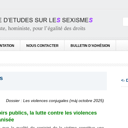
NTATION
NOUS CONTACTER
BULLETIN D’ADHÉSION
s
<- 
Dossier : Les violences conjugales (màj octobre 2025)
rs publics, la lutte contre les violences
anisée
que la qualité de conjoint de la victime constitue une