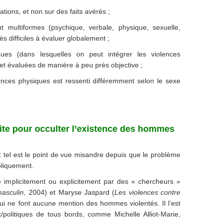
ations, et non sur des faits avérés ;
t multiformes (psychique, verbale, physique, sexuelle,
ès difficiles à évaluer globalement ;
ques (dans lesquelles on peut intégrer les violences
 et évaluées de manière à peu près objective ;
ences physiques est ressenti différemment selon le sexe
fite pour occulter l’existence des hommes
 : tel est le point de vue misandre depuis que le problème
bliquement.
é implicitement ou explicitement par des « chercheurs »
masculin
, 2004) et Maryse Jaspard (
Les violences contre
qui ne font aucune mention des hommes violentés. Il l’est
politiques de tous bords, comme Michelle Alliot-Marie,