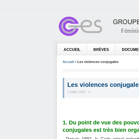
ACCUEIL
BRÈVES
DOCUME
Accueil
»
Les violences conjugales
Les violences conjugale
2 juillet 2012 //
1. Du point de vue des pouvoi
conjugales est très bien org
Depuis 1992, le Code pénal prévoit 