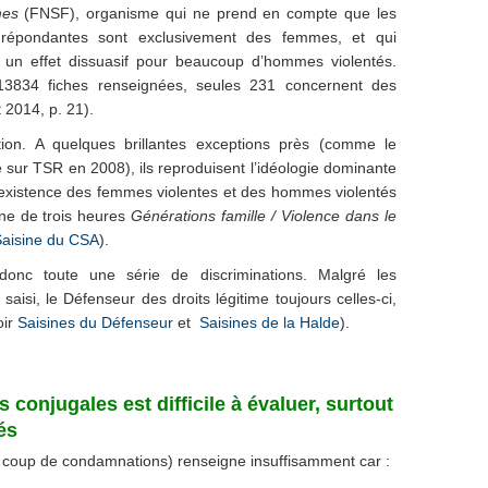
mes
(FNSF), organisme qui ne prend en compte que les
 répondantes sont exclusivement des femmes, et qui
a un effet dissuasif pour beaucoup d’hommes violentés.
3834 fiches renseignées, seules 231 concernent des
2014, p. 21).
ion. A quelques brillantes exceptions près (comme le
é sur TSR en 2008), ils reproduisent l’idéologie dominante
l’existence des femmes violentes et des hommes violentés
ne de trois heures
Générations famille / Violence dans le
aisine du CSA
).
onc toute une série de discriminations. Malgré les
saisi, le Défenseur des droits légitime toujours celles-ci,
ir
Saisines du Défenseur
et
Saisines de la Halde
).
 conjugales est difficile à évaluer, surtout
és
 coup de condamnations) renseigne insuffisamment car :