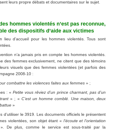
sent leurs propre débats et documentaires sur le sujet.
ce des hommes violentés n’est pas reconnue,
ble des dispositifs d’aide aux victimes
n lieu d’accueil pour les hommes violentés. Tous sont
entées.
ention n’a jamais pris en compte les hommes violentés.
me des femmes exclusivement, ne citent que des témoins
eurs visuels que des femmes violentées (et parfois des
 campagne 2008-10 :
our combattre les violences faites aux femmes
» ;
mes : «
Petite vous rêviez d’un prince charmant, pas d’un
trant
» ; «
C’est un homme comblé. Une maison, deux
battue
»
d’utiliser le 3919. Les documents officiels le présentent
es violentées, son objet étant «
l’écoute et l’orientation
». De plus, comme le service est sous-traité par la