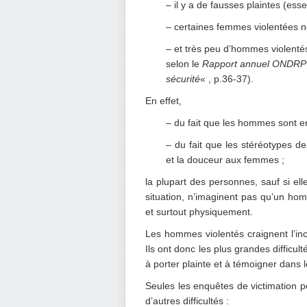
– il y a de fausses plaintes (esse
– certaines femmes violentées ne
– et très peu d’hommes violenté
selon le
Rapport annuel ONDRP
sécurité
« , p.36-37).
En effet,
– du fait que les hommes sont 
– du fait que les stéréotypes d
et la douceur aux femmes ;
la plupart des personnes, sauf si el
situation, n’imaginent pas qu’un ho
et surtout physiquement.
Les hommes violentés craignent l’incré
Ils ont donc les plus grandes difficult
à porter plainte et à témoigner dans 
Seules les enquêtes de victimation p
d’autres difficultés :