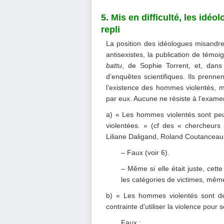
5. Mis en difficulté, les id
repli
La position des idéologues misandres 
antisexistes, la publication de témo
battu
, de Sophie Torrent, et, dan
d’enquêtes scientifiques. Ils prenne
l’existence des hommes violentés, m
par eux. Aucune ne résiste à l’exame
a) « Les hommes violentés sont pe
violentées. » (cf des « chercheur
Liliane Daligand, Roland Coutanceau,
– Faux (voir 6).
– Même si elle était juste, cette 
les catégories de victimes, même 
b) « Les hommes violentés sont de
contrainte d’utiliser la violence pour 
Faux :