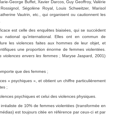
arie-George Buffet, Xavier Darcos, Guy Geoffroy, Valérie
ossignol, Ségolène Royal, Louis Schweitzer, Marisol
therine Vautrin, etc., qui organisent ou cautionnent les
.
fficace est celle des enquêtes biaisées, qui se succèdent
u national qu’international. Elles ont en commun de
lure les violences faites aux hommes de leur objet, et
entifiques une proportion énorme de femmes violentées.
es violences envers les femmes
; Maryse Jaspard, 2001)
comporte que des femmes ;
nces « psychiques », et obtient un chiffre particulièrement
tes ;
violences psychiques et celui des violences physiques.
 irréaliste de 10% de femmes violentées (transformée en
dias) est toujours citée en référence par ceux-ci et par