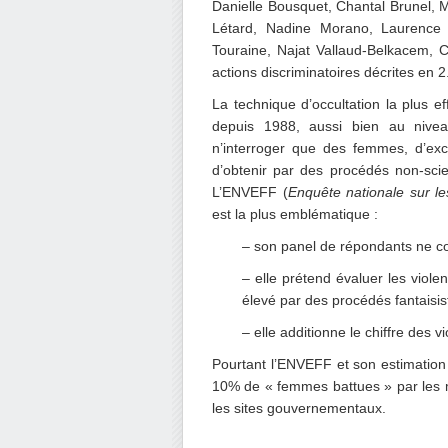
Danielle Bousquet, Chantal Brunel, M
Létard, Nadine Morano, Laurence R
Touraine, Najat Vallaud-Belkacem, Ca
actions discriminatoires décrites en 2
La technique d’occultation la plus e
depuis 1988, aussi bien au nivea
n’interroger que des femmes, d’exc
d’obtenir par des procédés non-sci
L’ENVEFF (
Enquête nationale sur l
est la plus emblématique :
– son panel de répondants ne 
– elle prétend évaluer les viole
élevé par des procédés fantaisis
– elle additionne le chiffre des 
Pourtant l’ENVEFF et son estimation
10% de « femmes battues » par les mé
les sites gouvernementaux.