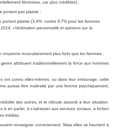
ntiellement féminines, car plus crédibles) ;
 portent pas plainte ;
s portent plainte (3,4% contre 9,7% pour les femmes
 2014
, »
Victimation personnelle et opinions sur la
en moyenne musculairement plus forts que les femmes ;
e genre attribuent traditionnellement la force aux hommes
les ont connu elles-mêmes, ou dans leur entourage, cette
mme puisse être maltraité par une femme psychiquement,
dulité des autres, et le ridicule associé à leur situation.
és à en parler, à s’adresser aux services sociaux, à fortiori
les médias.
euvent renseigner correctement. Mais elles se heurtent à