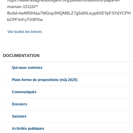
https://www.leslignesbougent.org/petitions/sauvons-papa-et-
maman-15110/?
fbclid=IwAR0hfaa7WGnp3HQM8LZ7g5d0ILicyp8XEYpFSYdYCPHk
bCPFXrFyT0SPXw
Voir toutes les brèves
DOCUMENTATION
Qui nous sommes
Plate-forme de propositions (màj 2025)
Communiqués
Dossiers
Saisines
Activités publiques