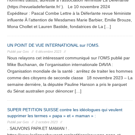
Hommes battus, adressé à l’association féministe La Déferlante
(https://revueladeferlante.fr/ ). Le 10 novembre 2024
Expéditeur : Pascal Combe Lettre à la Déferlante revue féministe
influente À l’attention de Mesdames Marie Barbier, Emilie Brouze,
Mona Chollet et Lauren Bastide, fondatrices de La […]
UN POINT DE VUE INTERNATIONAL sur l’OMS.
Publié par Ges //
6 décembre 2023 //
Nous relayons cet intéressant communiqué sur l’OMS publié par
Mike Buchanan, de l’organisation internationale DAVIA :
Organisation mondiale de la santé : arrêtez de traiter les hommes
comme des citoyens de seconde classe 18 novembre 2023 – La
semaine dernière, la députée Pauline Hanson a pris le parquet
du Sénat australien pour dénoncer […]
SUPER PETITION SUISSE contre les idéologues qui veulent
supprimer les termes « papa » et « maman » :
Publié par Ges //
2 octobre 2023 //
. SAUVONS PAPA ET MAMAN ! .