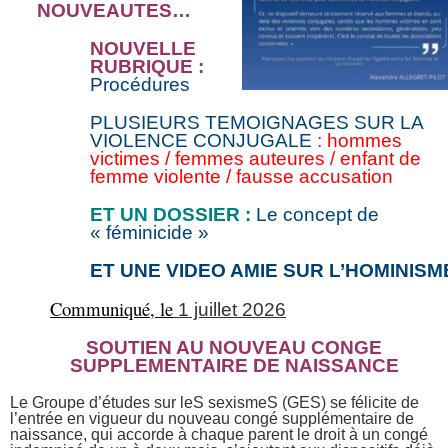
NOUVEAUTES…
NOUVELLE
RUBRIQUE :
Procédures
PLUSIEURS TEMOIGNAGES SUR LA
VIOLENCE CONJUGALE
: hommes
victimes / femmes auteures / enfant de
femme violente / fausse accusation
ET UN DOSSIER :
Le concept de
« féminicide »
ET UNE VIDEO AMIE SUR L’HOMINISM
Communiqué, l
e
1 juillet 2026
SOUTIEN AU NOUVEAU CONGE
SUPPLEMENTAIRE DE NAISSANCE
Le Groupe d’études sur leS sexismeS (GES) se félicite de
l’entrée en vigueur du nouveau congé supplémentaire de
naissance, qui accorde à chaque parent le droit à un congé