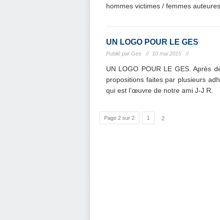
hommes victimes / femmes auteures 
UN LOGO POUR LE GES
Publié par Ges //
10 mai 2015 //
UN LOGO POUR LE GES. Après des d
propositions faites par plusieurs adh
qui est l’œuvre de notre ami J-J R.
Page 2 sur 2
1
2