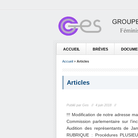
ACCUEIL
BRÈVES
DOCUME
Accueil
»
Articles
Articles
Publié par Ges //
4 juin 2018 //
!!! Modification de notre adresse 
Commission parlementaire sur l’in
Audition des représentants de
RUBRIQUE : Procédures PLUSI